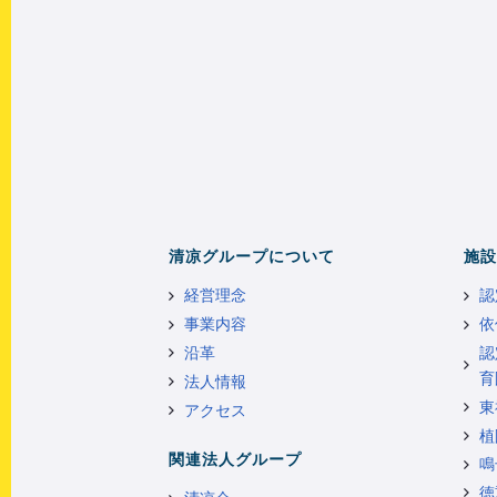
清凉グループについて
施設
経営理念
認
事業内容
依
沿革
認
育
法人情報
東
アクセス
植
関連法人グループ
鳴
徳