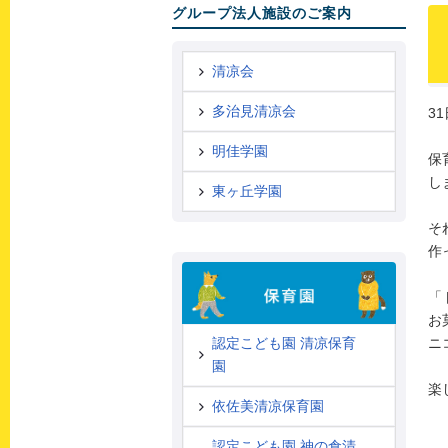
グループ法人施設のご案内
清凉会
多治見清凉会
3
明佳学園
保
し
東ヶ丘学園
そ
作
「
お
ニ
認定こども園 清凉保育
園
楽
依佐美清凉保育園
認定こども園 神の倉清