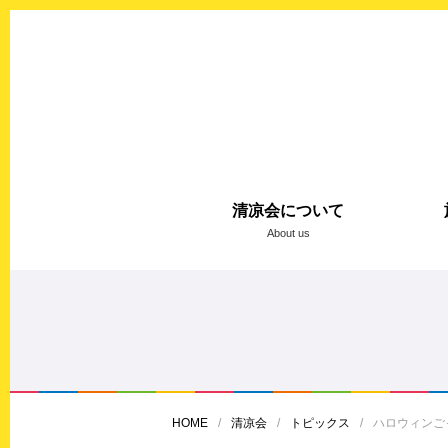
清凉会について
About us
HOME
清凉会
トピックス
ハロウィンご