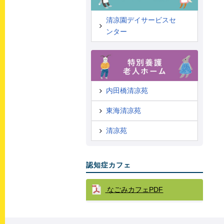
清凉園デイサービスセ
ンター
内田橋清凉苑
東海清凉苑
清凉苑
認知症カフェ
なごみカフェPDF