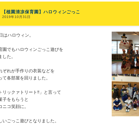
【植園清凉保育園】ハロウィンごっこ
2019年10月31日
1日はハロウィン。
育園でもハロウィンごっこ遊びを
ました。
れぞれが手作りの衣装などを
って各部屋を回りました。
トリックァトリート‼」と言って
菓子をもらうと
コニコ笑顔に。
しいごっこ遊びとなりました。