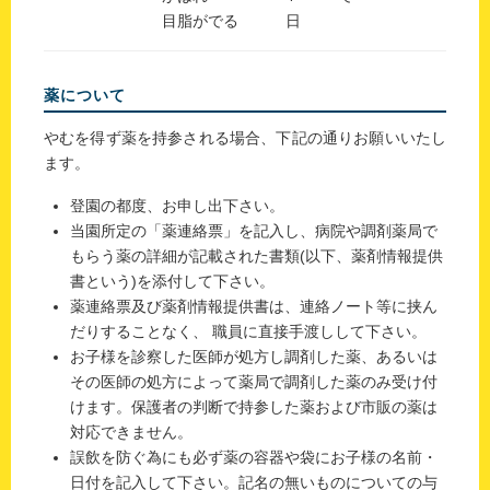
目脂がでる
日
薬について
やむを得ず薬を持参される場合、下記の通りお願いいたし
ます。
登園の都度、お申し出下さい。
当園所定の「薬連絡票」を記入し、病院や調剤薬局で
もらう薬の詳細が記載された書類(以下、薬剤情報提供
書という)を添付して下さい。
薬連絡票及び薬剤情報提供書は、連絡ノート等に挟ん
だりすることなく、 職員に直接手渡しして下さい。
お子様を診察した医師が処方し調剤した薬、あるいは
その医師の処方によって薬局で調剤した薬のみ受け付
けます。保護者の判断で持参した薬および市販の薬は
対応できません。
誤飲を防ぐ為にも必ず薬の容器や袋にお子様の名前・
日付を記入して下さい。記名の無いものについての与