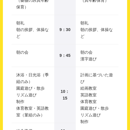
（薔薇のみ異年齢
（異年齢保育）
保育）
朝礼
朝礼
朝の挨拶、体操な
9：30
朝の挨拶、体操な
ど
ど
朝の会
朝の会
9：45
漢字遊び
沐浴・日光浴（季
計画に基づいた遊
組のみ）
び
園庭遊び・散歩
絵画教室
10：
リズム遊び
英語教室
15
制作
体育教室
体育教室・英語教
園庭遊び・散歩
室（菫組のみ）
リズム遊び
制作