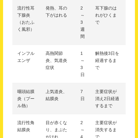
流行性耳
発熱、耳の
2
耳下腺のは
下腺炎
下がはれる
～
れがひくま
（おたふ
3
で
く風邪）
週
間
インフル
高熱関節
1
解熱後3日を
エンザ
炎、気道炎
～
経過するま
症状
3
で
日
咽頭結膜
上気道炎、
7
主要症状が
炎（プー
結膜炎
日
消え2日経過
ル熱）
するまで
流行性角
目が赤くな
2
主要症状が
結膜炎
り、まぶた
～
消失するま
がはれ
4
で