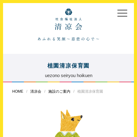
toggle
navigat
植園清凉保育園
uezono seiryou hoikuen
HOME
清凉会
施設のご案内
植園清凉保育園