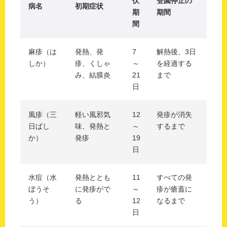
伏
登園停止の
病名
初期症状
期
期間
間
麻疹（は
発熱、発
7
解熱後、3日
しか）
疹、くしゃ
～
を経過する
み、結膜炎
21
まで
日
風疹（三
軽い風邪気
12
発疹が消失
日ばし
味、発熱と
～
するまで
か）
発疹
19
日
水痘（水
発熱ととも
11
すべての発
ぼうそ
に発疹がで
～
疹が瘡蓋に
う）
る
12
なるまで
日