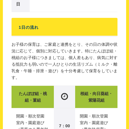
日
1日の流れ
お子様の保育は、ご家庭と連携をとり、その日の体調や状
況に応じて、個別に対応していきます。特にたんぽぽ組・
桃組のお子様につきましては、個人差もあり、病気に対す
る抵抗力も弱いので一人ひとりの生活リズム（ミルク・離
乳食・午睡・排泄・遊び）を十分考慮して保育をしていま
す。
たんぽぽ組・桃
桜組・向日葵組・
組・菫組
紫陽花組
開園・順次登園
開園・順次登園
室内・園庭遊び
室内・園庭遊び
7：00