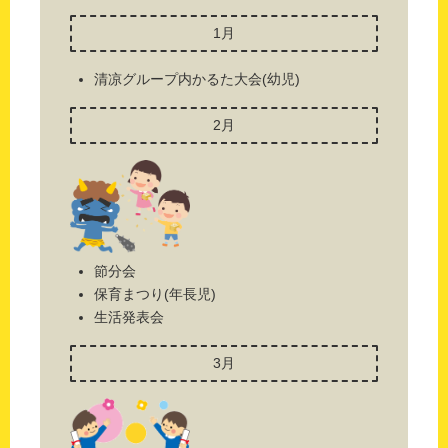
1月
清凉グループ内かるた大会(幼児)
2月
節分会
保育まつり(年長児)
生活発表会
3月