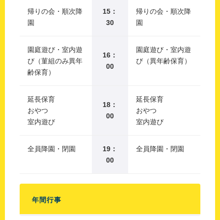
帰りの会・順次降
15：
帰りの会・順次降
園
30
園
園庭遊び・室内遊
園庭遊び・室内遊
16：
び（菫組のみ異年
び（異年齢保育）
00
齢保育）
延長保育
延長保育
18：
おやつ
おやつ
00
室内遊び
室内遊び
全員降園・閉園
19：
全員降園・閉園
00
年間行事