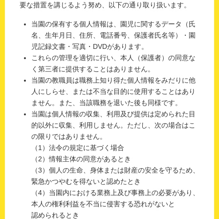
要な措置を講じるよう努め、以下の通り取り扱います。
当園の保有する個人情報は、園児に関するデータ（氏
名、生年月日、住所、電話番号、保護者氏名等）・園
児記録文書・写真・DVDがあります。
これらの管理を適切に行い、本人（保護者）の同意な
く第三者に提供することはありません。
当園の教職員は職務上知り得た個人情報をみだりに他
人にしらせ、または不当な目的に使用することはあり
ません。また、当該職務を退いた後も同様です。
当園は個人情報の収集、利用及び提供は定められた目
的以外に収集、利用しません。ただし、次の場合はこ
の限りではありません。
（1）法令の規定に基づく場合
（2）情報主体の同意があるとき
（3）個人の生命、身体または財産の安全を守るため、
緊急かつやむを得ないと認めたとき
（4）当園内における業務上及び事務上の必要があり、
本人の権利利益を不当に侵害する恐れがないと
認められるとき