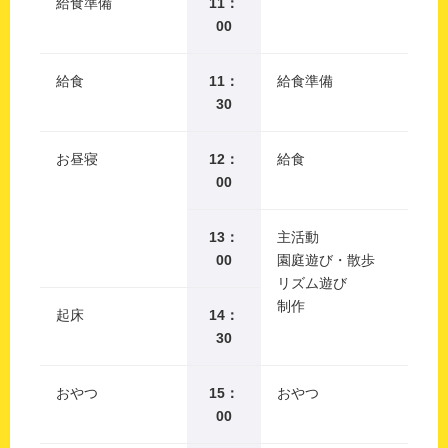
給食準備
11：
00
給食
11：
給食準備
30
お昼寝
12：
給食
00
13：
主活動
00
園庭遊び・散歩
リズム遊び
制作
起床
14：
30
おやつ
15：
おやつ
00