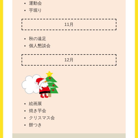
運動会
芋堀り
11月
秋の遠足
個人懇談会
12月
絵画展
焼き芋会
クリスマス会
餅つき