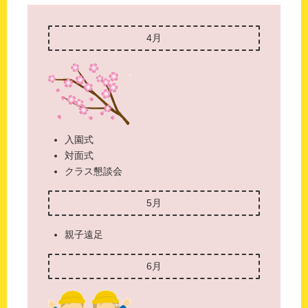
4月
入園式
対面式
クラス懇談会
5月
親子遠足
6月