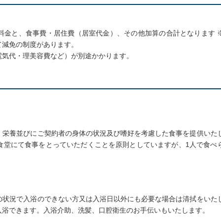
料金と、食事費・居住費（居室代金）、その他加算の合計となります 
て減免の制度があります。
電気代・理美容費など）が別途かかります。
、栄養並びにご契約者の身体の状況及び嗜好を考慮した食事を提供いた
食堂にて食事をとっていただくことを原則としていますが、1人で食べ
の状況で入浴のできない方又は入浴日以外にも必要な場合は清拭をいた
入浴できます。入浴介助、洗髪、口腔衛生のお手伝いもいたします。