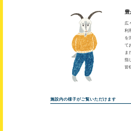
豊
広
利
を
て
ま
指
皆
施設内の様子がご覧いただけます