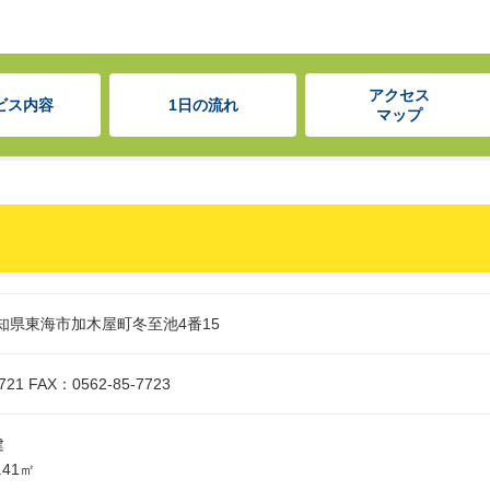
アクセス
ビス内容
1日の流れ
マップ
 愛知県東海市加木屋町冬至池4番15
721 FAX：0562-85-7723
建
.41㎡