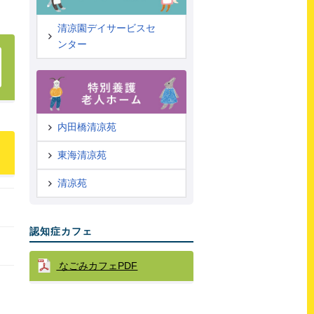
清凉園デイサービスセ
ンター
内田橋清凉苑
東海清凉苑
清凉苑
認知症カフェ
なごみカフェPDF