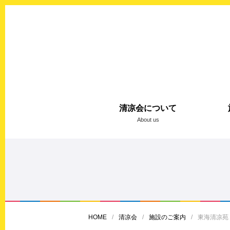
清凉会について
About us
HOME
清凉会
施設のご案内
東海清凉苑