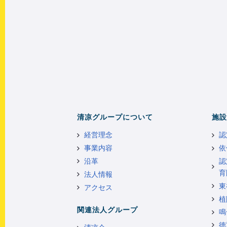
清凉グループについて
施設
経営理念
認
事業内容
依
沿革
認
育
法人情報
東
アクセス
植
関連法人グループ
鳴
徳