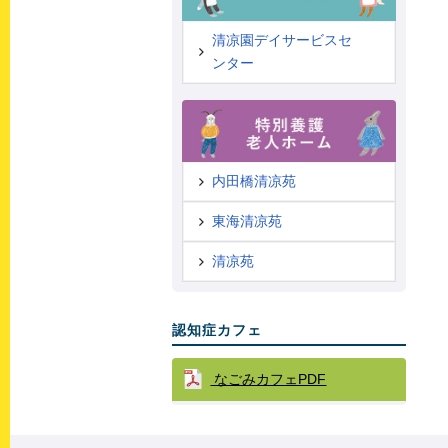
清凉園デイサービスセ
ンター
内田橋清凉苑
東海清凉苑
清凉苑
認知症カフェ
なごみカフェPDF