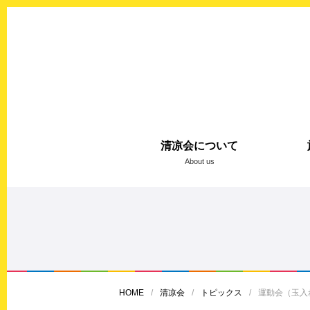
清凉会について
About us
HOME
清凉会
トピックス
運動会（玉入