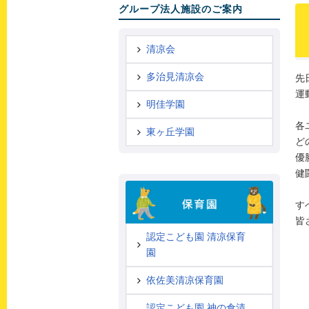
グループ法人施設のご案内
清凉会
多治見清凉会
先
運
明佳学園
各
東ヶ丘学園
ど
優
健
す
皆
認定こども園 清凉保育
園
依佐美清凉保育園
認定こども園 神の倉清