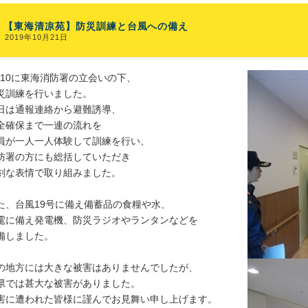
【東海清凉苑】防災訓練と台風への備え
2019年10月21日
0/10に東海消防署の立会いの下、
災訓練を行いました。
日は通報連絡から避難誘導、
全確保まで一連の流れを
員が一人一人体験して訓練を行い、
防署の方にも総括していただき
剣な表情で取り組みました。
た、台風19号に備え備蓄品の食糧や水、
電に備え発電機、防災ラジオやランタンなどを
備しました。
の地方には大きな被害はありませんでしたが、
県では甚大な被害がありました。
害に遭われた皆様に謹んでお見舞い申し上げます。