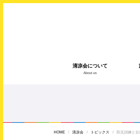
清凉会について
About us
HOME
清凉会
トピックス
防災訓練と台