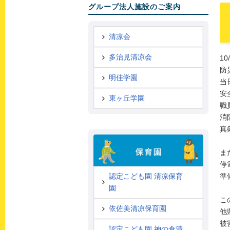
グループ法人施設のご案内
清凉会
多治見清凉会
1
防
明佳学園
当
安
東ヶ丘学園
職
消
真
ま
停
準
認定こども園 清凉保育
園
こ
依佐美清凉保育園
他
被
認定こども園 神の倉清