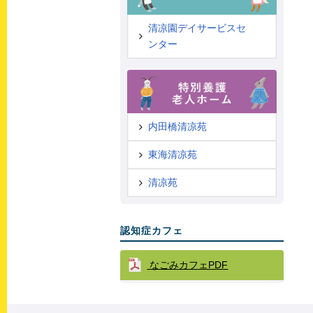
清凉園デイサービスセ
ンター
内田橋清凉苑
東海清凉苑
清凉苑
認知症カフェ
なごみカフェPDF