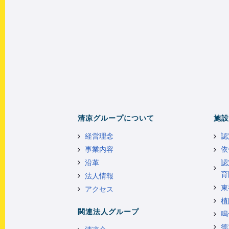
清凉グループについて
施設
経営理念
認
事業内容
依
沿革
認
育
法人情報
東
アクセス
植
関連法人グループ
鳴
徳