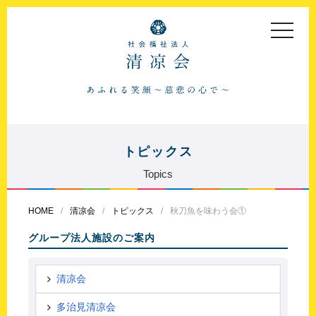
toggle
navigat
トピックス
Topics
HOME
清凉会
トピックス
秋刀魚を味わう会①
グループ法人施設のご案内
清凉会
多治見清凉会