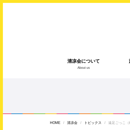
清凉会について
About us
HOME
清凉会
トピックス
遠足ごっこ（