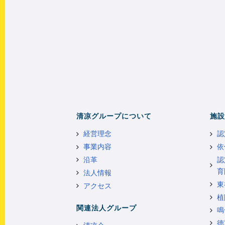
清凉グループについて
施設
経営理念
認
事業内容
依
沿革
認
育
法人情報
東
アクセス
植
関連法人グループ
鳴
徳