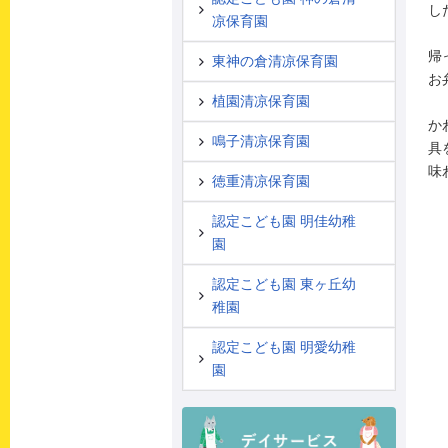
し
凉保育園
帰
東神の倉清凉保育園
お
植園清凉保育園
か
鳴子清凉保育園
具
味
徳重清凉保育園
認定こども園 明佳幼稚
園
認定こども園 東ヶ丘幼
稚園
認定こども園 明愛幼稚
園