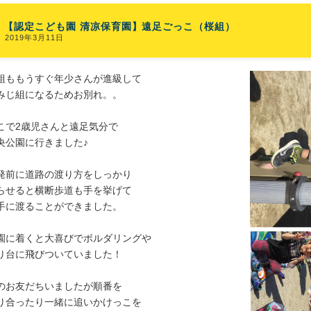
【認定こども園 清凉保育園】遠足ごっこ（桜組）
2019年3月11日
組ももうすぐ年少さんが進級して
みじ組になるためお別れ。。
こで2歳児さんと遠足気分で
央公園に行きました♪
発前に道路の渡り方をしっかり
らせると横断歩道も手を挙げて
手に渡ることができました。
園に着くと大喜びでボルダリングや
り台に飛びついていました！
のお友だちいましたが順番を
り合ったり一緒に追いかけっこを