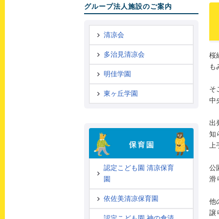
グループ法人施設のご案内
清凉会
多治見清凉会
桜
も
明佳学園
そ
東ヶ丘学園
中
出
知
上
公
認定こども園 清凉保育
滑
園
依佐美清凉保育園
他
譲
認定こども園 神の倉清