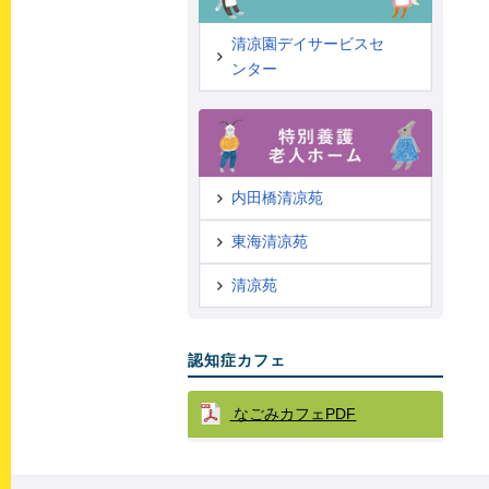
清凉園デイサービスセ
ンター
内田橋清凉苑
東海清凉苑
清凉苑
認知症カフェ
なごみカフェPDF