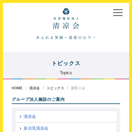
toggle
navigat
トピックス
Topics
HOME
清凉会
トピックス
雛祭り会
グループ法人施設のご案内
清凉会
多治見清凉会