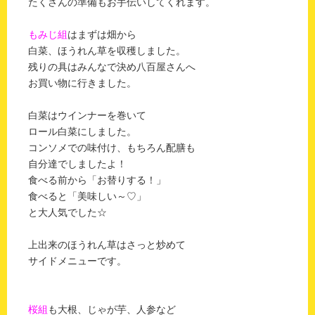
たくさんの準備もお手伝いしてくれます。
もみじ組
はまずは畑から
白菜、ほうれん草を収穫しました。
残りの具はみんなで決め八百屋さんへ
お買い物に行きました。
白菜はウインナーを巻いて
ロール白菜にしました。
コンソメでの味付け、もちろん配膳も
自分達でしましたよ！
食べる前から「お替りする！」
食べると「美味しい～♡」
と大人気でした☆
上出来のほうれん草はさっと炒めて
サイドメニューです。
桜組
も大根、じゃが芋、人参など