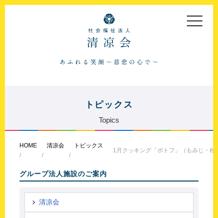
toggle
navigat
トピックス
Topics
HOME
清凉会
トピックス
1月クッキング「ポトフ」（もみじ・桜
グループ法人施設のご案内
清凉会