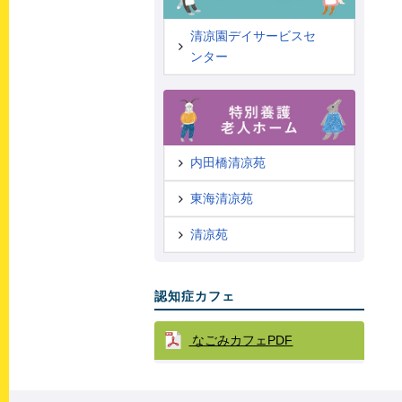
清凉園デイサービスセ
ンター
内田橋清凉苑
東海清凉苑
清凉苑
認知症カフェ
なごみカフェPDF