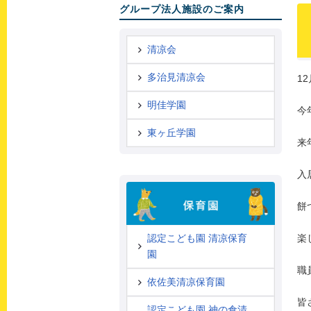
グループ法人施設のご案内
清凉会
多治見清凉会
1
明佳学園
今
東ヶ丘学園
来
入
餅
楽
認定こども園 清凉保育
園
職
依佐美清凉保育園
皆
認定こども園 神の倉清