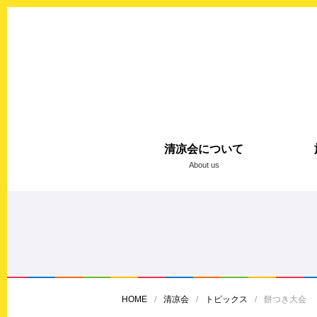
清凉会について
About us
HOME
清凉会
トピックス
餅つき大会