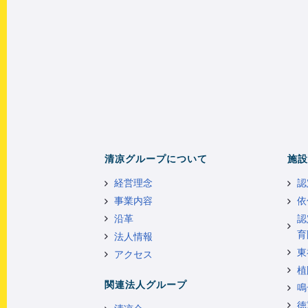
清凉グループについて
施設
経営理念
認
事業内容
依
沿革
認
育
法人情報
東
アクセス
植
関連法人グループ
鳴
徳