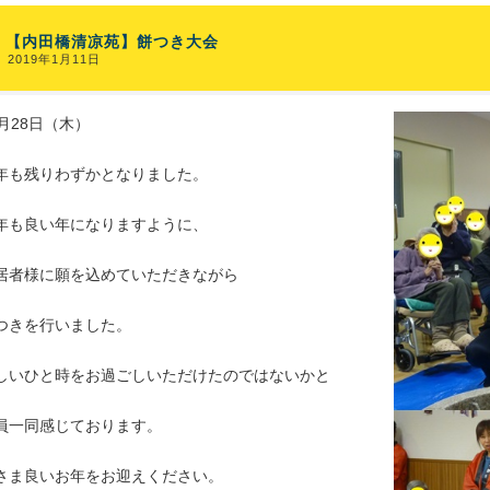
【内田橋清凉苑】餅つき大会
2019年1月11日
2月28日（木）
年も残りわずかとなりました。
年も良い年になりますように、
居者様に願を込めていただきながら
つきを行いました。
しいひと時をお過ごしいただけたのではないかと
員一同感じております。
さま良いお年をお迎えください。