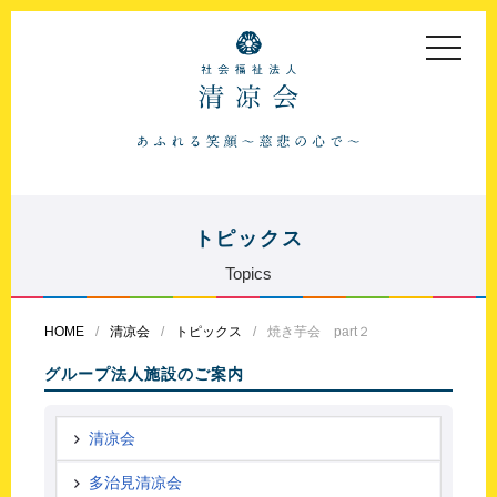
toggle
navigat
トピックス
Topics
HOME
清凉会
トピックス
焼き芋会 part２
グループ法人施設のご案内
清凉会
多治見清凉会