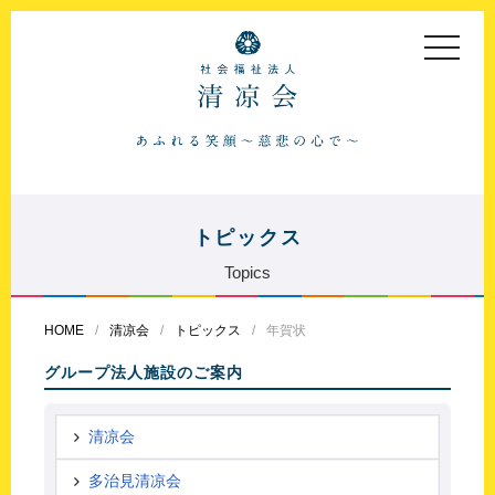
toggle
navigat
トピックス
Topics
HOME
清凉会
トピックス
年賀状
グループ法人施設のご案内
清凉会
多治見清凉会