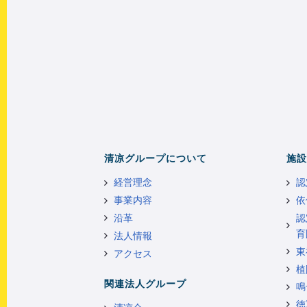
清凉グループについて
施設
経営理念
認
事業内容
依
沿革
認
育
法人情報
東
アクセス
植
関連法人グループ
鳴
徳