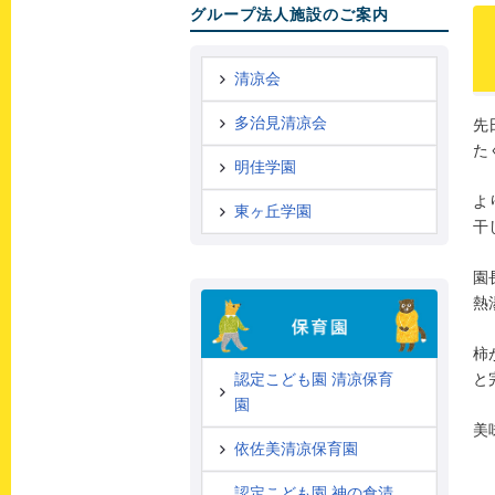
グループ法人施設のご案内
清凉会
多治見清凉会
先
た
明佳学園
よ
東ヶ丘学園
干
園
熱
柿
と
認定こども園 清凉保育
園
美
依佐美清凉保育園
認定こども園 神の倉清