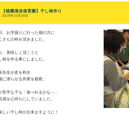
【植園清凉保育園】干し柿作り
2018年10月29日
日、お芋掘りに行った畑の方に
くさんの柿を頂きました。
り、美味しく頂こうと
し柿を作る事にしました。
長先生が皮を剥き
湯に潜らせる作業を観察。
が苦手な子も「食べれるかな～」
完成を心待ちにしていました。
味しい干し柿が出来ますように！