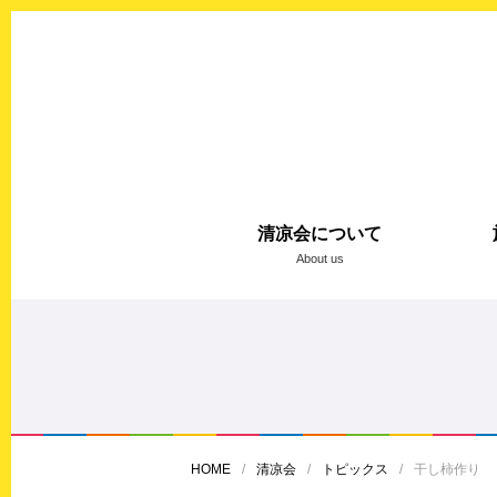
清凉会について
About us
HOME
清凉会
トピックス
干し柿作り