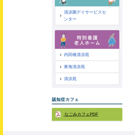
清凉園デイサービスセ
ンター
内田橋清凉苑
東海清凉苑
清凉苑
認知症カフェ
なごみカフェPDF