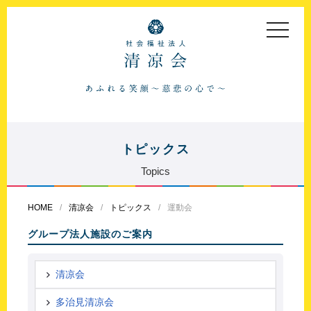
toggle
navigat
トピックス
Topics
HOME
清凉会
トピックス
運動会
グループ法人施設のご案内
清凉会
多治見清凉会