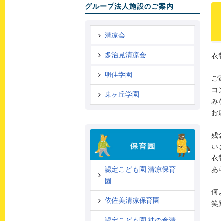
グループ法人施設のご案内
清凉会
多治見清凉会
衣
明佳学園
ご
コ
東ヶ丘学園
み
お
残
い
衣
あ
認定こども園 清凉保育
園
何
依佐美清凉保育園
笑
認定こども園 神の倉清