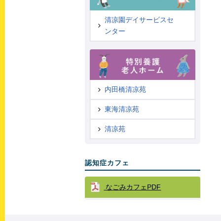
清凉園デイサービスセ
ンター
内田橋清凉苑
東海清凉苑
清凉苑
認知症カフェ
なごみカフェPDF