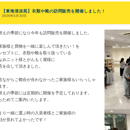
【東海清凉苑】衣類や靴の訪問販売を開催しました！
2026年5月30日
替えの季節になり今年も訪問販売を開催しました。
家族様と買物を一緒に楽しんで頂きたい！を
ンセプトに、衣類や靴を取り扱っている
なみニット様とがんもく屋様に
店を出して頂きました。
念ながらご都合が合わなかったご家族様もいらっしゃ
ます。
替えの季節には定期的に開催を予定しております。
らためてご案内いたします。
より一緒に選ぶ時の入居者様とご家族様の
顔が見れてよかったです！