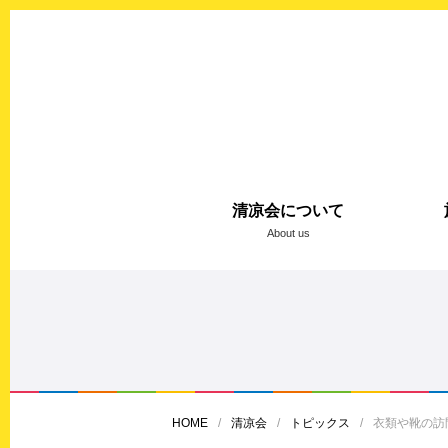
清凉会について
About us
HOME
清凉会
トピックス
衣類や靴の訪