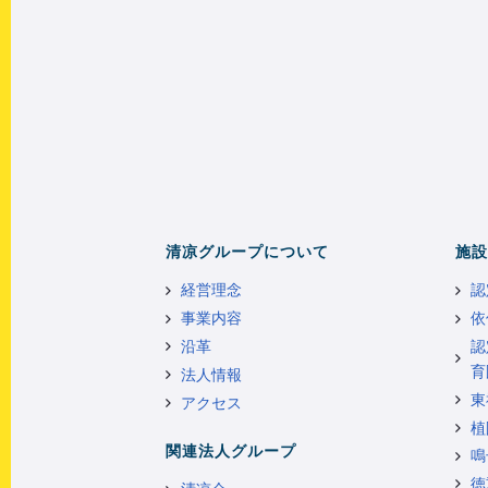
清凉グループについて
施設
経営理念
認
事業内容
依
沿革
認
育
法人情報
東
アクセス
植
関連法人グループ
鳴
徳