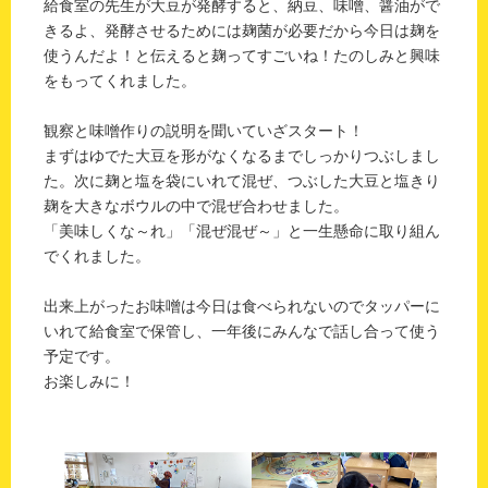
給食室の先生が大豆が発酵すると、納豆、味噌、醤油がで
きるよ、発酵させるためには麹菌が必要だから今日は麹を
使うんだよ！と伝えると麹ってすごいね！たのしみと興味
をもってくれました。
観察と味噌作りの説明を聞いていざスタート！
まずはゆでた大豆を形がなくなるまでしっかりつぶしまし
た。次に麹と塩を袋にいれて混ぜ、つぶした大豆と塩きり
麹を大きなボウルの中で混ぜ合わせました。
「美味しくな～れ」「混ぜ混ぜ～」と一生懸命に取り組ん
でくれました。
出来上がったお味噌は今日は食べられないのでタッパーに
いれて給食室で保管し、一年後にみんなで話し合って使う
予定です。
お楽しみに！