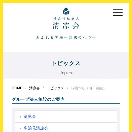
toggle
navigat
トピックス
Topics
HOME
清凉会
トピックス
味噌作り（向日葵組）
グループ法人施設のご案内
清凉会
多治見清凉会