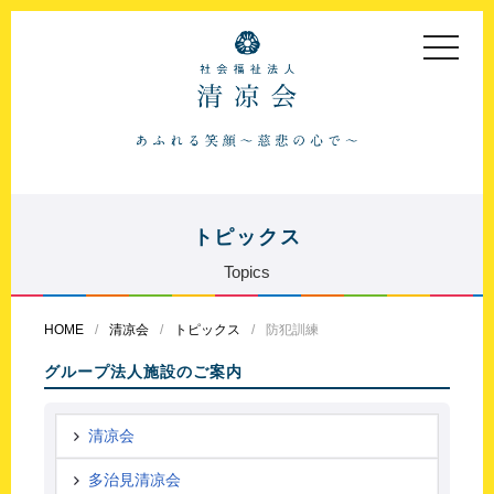
toggle
navigat
トピックス
Topics
HOME
清凉会
トピックス
防犯訓練
グループ法人施設のご案内
清凉会
多治見清凉会