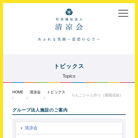
toggle
navigat
トピックス
Topics
HOME
清凉会
トピックス
りんごジャム作り（紫陽花組）
グループ法人施設のご案内
清凉会