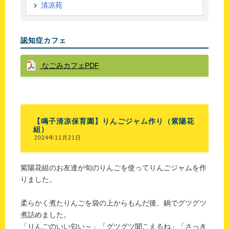
清凉苑
認知症カフェ
なごみカフェPDF
【鳴子清凉保育園】りんごジャム作り（紫陽花
組）
2024年11月21日
紫陽花組のお友達が旬のりんごを使ってりんごジャムを作
りました。
柔らかく煮たりんごを袋の上からもんだ後、鍋でグツグツ
煮詰めました。
「りんごのいい匂い～」「グツグツ聞こえるね」「さっき