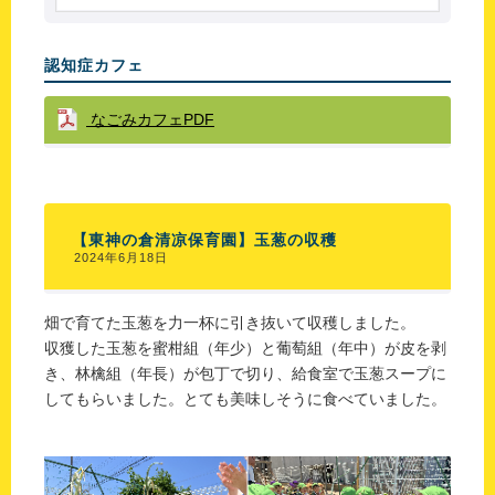
認知症カフェ
なごみカフェPDF
【東神の倉清凉保育園】玉葱の収穫
2024年6月18日
畑で育てた玉葱を力一杯に引き抜いて収穫しました。
収獲した玉葱を蜜柑組（年少）と葡萄組（年中）が皮を剥
き、林檎組（年長）が包丁で切り、給食室で玉葱スープに
してもらいました。とても美味しそうに食べていました。