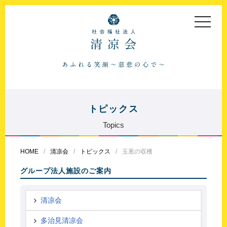
toggle
navigat
トピックス
Topics
HOME
清凉会
トピックス
玉葱の収穫
グループ法人施設のご案内
清凉会
多治見清凉会