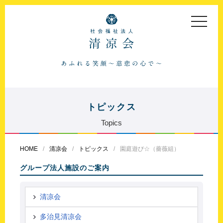
toggle
navigat
トピックス
Topics
HOME
清凉会
トピックス
園庭遊び☆（薔薇組）
グループ法人施設のご案内
清凉会
多治見清凉会