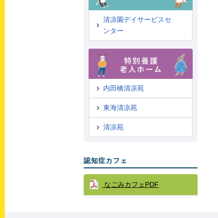
清凉園デイサービスセ
ンター
内田橋清凉苑
東海清凉苑
清凉苑
認知症カフェ
なごみカフェPDF