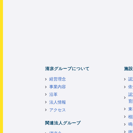
清凉グループについて
施設
経営理念
認
事業内容
依
沿革
認
育
法人情報
東
アクセス
植
関連法人グループ
鳴
徳