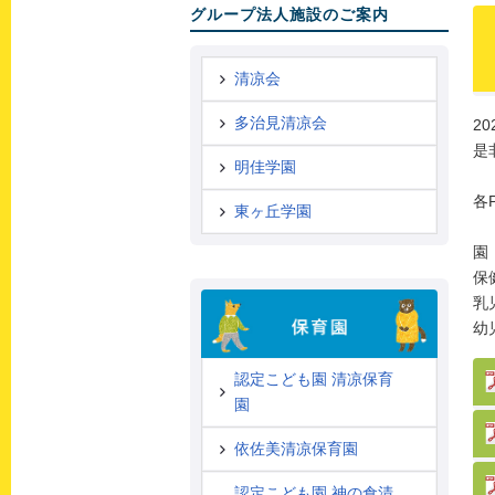
グループ法人施設のご案内
清凉会
多治見清凉会
2
是
明佳学園
各
東ヶ丘学園
園
保
乳
幼
認定こども園 清凉保育
園
依佐美清凉保育園
認定こども園 神の倉清