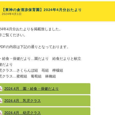
【東神の倉清凉保育園】2024年4月分おたより
2024年4月1日
024年4月分おたよりを掲載致しました。
非ご覧ください。
PDFの内容は下記の通りとなっております。
・給食・保健だより…園だより 給食だよりと献立
健だより
児クラス…さくらんぼ組 苺組 檸檬組
児クラス…蜜柑組 葡萄組 林檎組
2024.4月 園・給食・保健だより
2024.4月 乳児クラス
2024.4月 幼児クラス