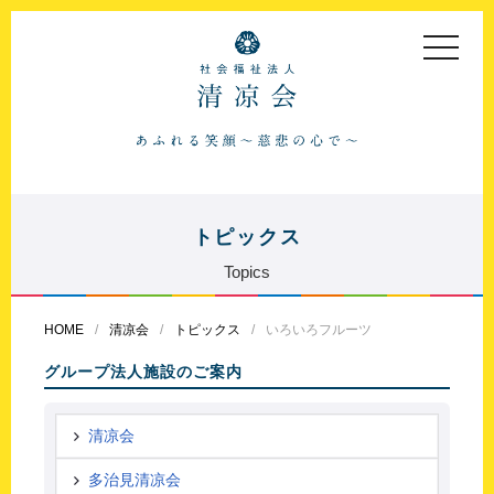
toggle
navigat
トピックス
Topics
HOME
清凉会
トピックス
いろいろフルーツ
グループ法人施設のご案内
清凉会
多治見清凉会