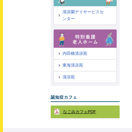
清凉園デイサービスセ
ンター
内田橋清凉苑
東海清凉苑
清凉苑
認知症カフェ
なごみカフェPDF