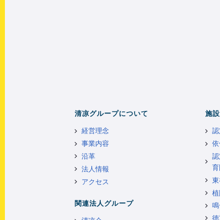
清凉グループについて
施設
経営理念
認
事業内容
依
沿革
認
育
法人情報
東
アクセス
植
関連法人グループ
鳴
徳