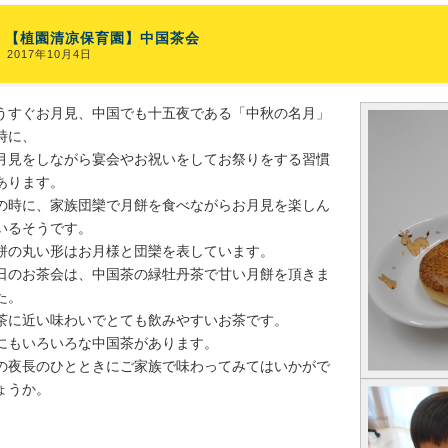
【植園清凉保育園】中国茶会
2017年10月4日
うすぐお月見、中国でも十五夜である「中秋の名月」
時に、
月見をしながら宴会やお祝いをしてお祭りをする習慣
あります。
の時に、家族団欒で月餅を食べながらお月見を楽しん
いるそうです。
餅の丸い形はお月様と団欒を表しています。
日のお茶会は、中国茶の緑牡丹茶で甘い月餅を頂きま
た。
茶に近い味わいでとても飲みやすいお茶です。
にもいろいろな中国茶があります。
の夜長のひとときにご家族で味わってみてはいかがで
ょうか。