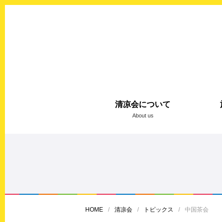
清凉会について
About us
HOME
清凉会
トピックス
中国茶会