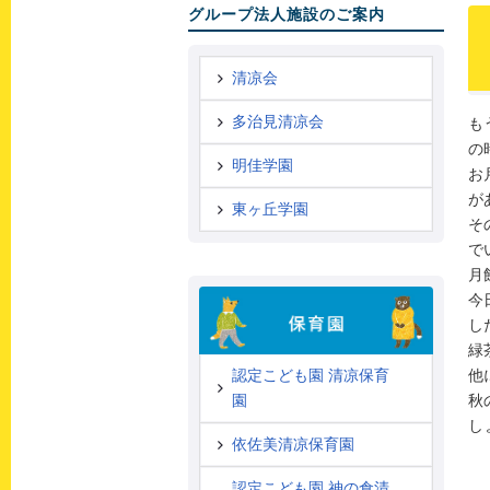
グループ法人施設のご案内
清凉会
多治見清凉会
も
の
明佳学園
お
が
東ヶ丘学園
そ
で
月
今
し
緑
他
認定こども園 清凉保育
秋
園
し
依佐美清凉保育園
認定こども園 神の倉清