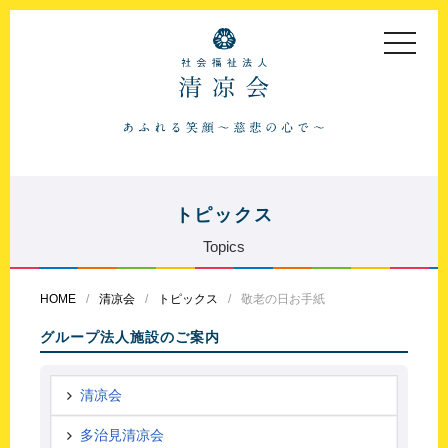
toggle
navigat
トピックス
Topics
HOME
清凉会
トピックス
敬老の日お手紙
グループ法人施設のご案内
清凉会
多治見清凉会