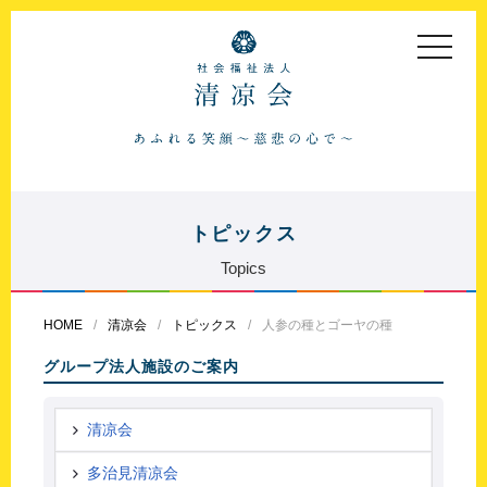
toggle
navigat
トピックス
Topics
HOME
清凉会
トピックス
人参の種とゴーヤの種
グループ法人施設のご案内
清凉会
多治見清凉会