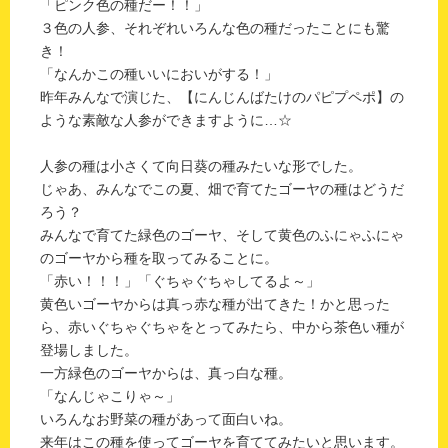
「ピンク色の種だー！！」
３色の人参、それぞれいろんな色の種だったことにも驚
き！
「なんかこの種いいにおいがする！」
昨年みんなで演じた、【にんじんばたけのパピプペポ】の
ような素敵な人参ができますように…☆
人参の種は小さくて向日葵の種みたいな形でした。
じゃあ、みんなでこの夏、畑で育てたゴーヤの種はどうだ
ろう？
みんなで育てた緑色のゴーヤ、そして黄色のふにゃふにゃ
のゴーヤから種を取ってみることに。
「赤い！！！」「ぐちゃぐちゃしてるよ～」
黄色いゴーヤからは真っ赤な種が出てきた！かと思った
ら、赤いぐちゃぐちゃをとってみたら、中から茶色い種が
登場しました。
一方緑色のゴーヤからは、真っ白な種。
「なんじゃこりゃ～」
いろんなお野菜の種があって面白いね。
来年はこの種を使ってゴーヤを育ててみたいと思います。