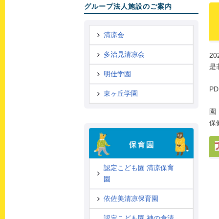
グループ法人施設のご案内
清凉会
多治見清凉会
2
是
明佳学園
P
東ヶ丘学園
園
保
認定こども園 清凉保育
園
依佐美清凉保育園
認定こども園 神の倉清