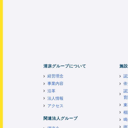
清凉グループについて
施設
経営理念
認
事業内容
依
沿革
認
育
法人情報
東
アクセス
植
関連法人グループ
鳴
徳