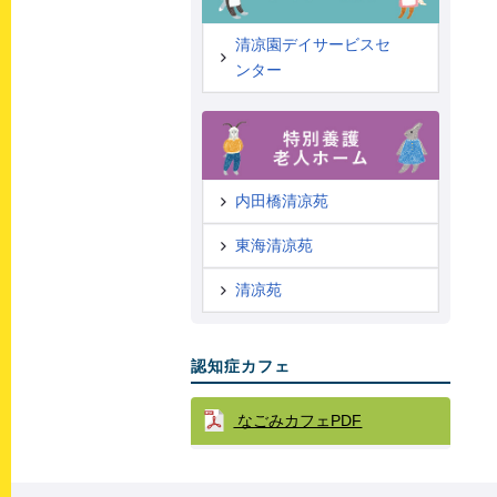
清凉園デイサービスセ
ンター
内田橋清凉苑
東海清凉苑
清凉苑
認知症カフェ
なごみカフェPDF