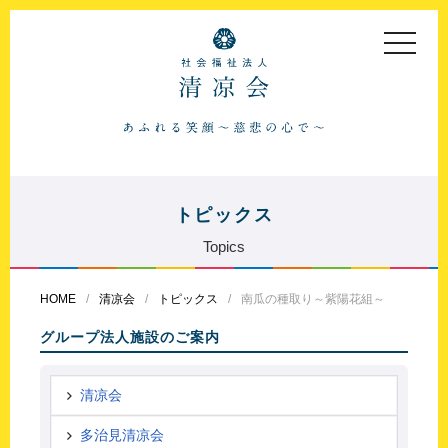
toggle
navigat
トピックス
Topics
HOME
清凉会
トピックス
南瓜の種取り～紫陽花組～
グループ法人施設のご案内
清凉会
多治見清凉会