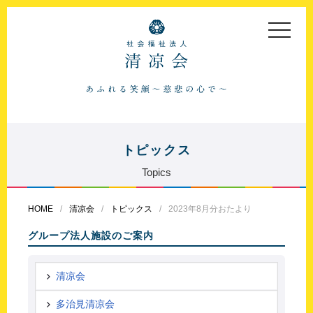
toggle
navigat
トピックス
Topics
HOME
清凉会
トピックス
2023年8月分おたより
グループ法人施設のご案内
清凉会
多治見清凉会