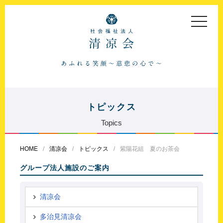
toggle
navigat
トピックス
Topics
HOME
清凉会
トピックス
紫陽花組 夏のお茶会
グループ法人施設のご案内
清凉会
多治見清凉会