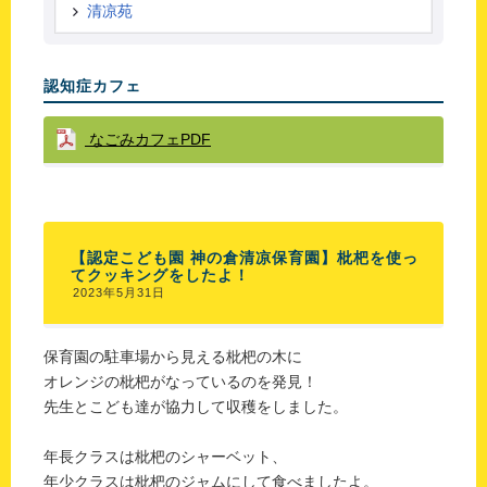
清凉苑
認知症カフェ
なごみカフェPDF
【認定こども園 神の倉清凉保育園】枇杷を使っ
てクッキングをしたよ！
2023年5月31日
保育園の駐車場から見える枇杷の木に
オレンジの枇杷がなっているのを発見！
先生とこども達が協力して収穫をしました。
年長クラスは枇杷のシャーベット、
年少クラスは枇杷のジャムにして食べましたよ。