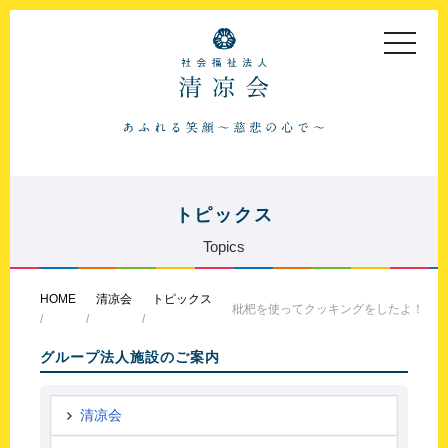
toggle
navigat
トピックス
Topics
HOME
清凉会
トピックス
枇杷を使ってクッキングをしたよ！
グループ法人施設のご案内
清凉会