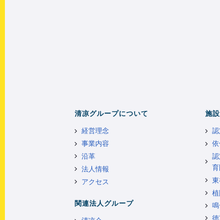
清凉グループについて
施設
経営理念
認
事業内容
依
沿革
認
育
法人情報
東
アクセス
植
関連法人グループ
鳴
徳