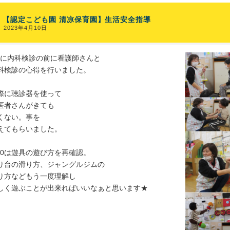
【認定こども園 清凉保育園】生活安全指導
2023年4月10日
/7に内科検診の前に看護師さんと
科検診の心得を行いました。
際に聴診器を使って
医者さんがきても
くない。事を
えてもらいました。
/10は遊具の遊び方を再確認。
り台の滑り方、ジャングルジムの
り方などもう一度理解し
しく遊ぶことが出来ればいいなぁと思います★