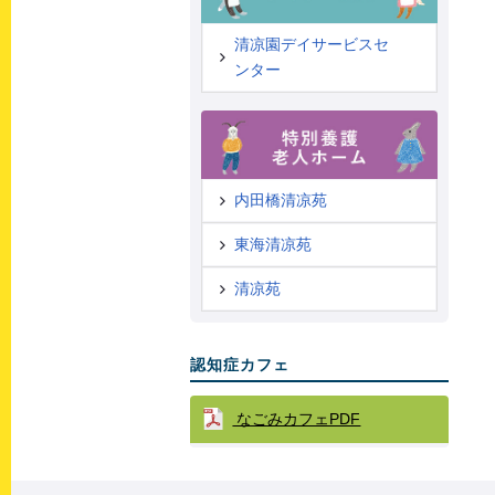
清凉園デイサービスセ
ンター
内田橋清凉苑
東海清凉苑
清凉苑
認知症カフェ
なごみカフェPDF