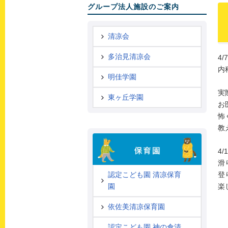
グループ法人施設のご案内
清凉会
多治見清凉会
4
内
明佳学園
実
東ヶ丘学園
お
怖
教
4
滑
登
認定こども園 清凉保育
楽
園
依佐美清凉保育園
認定こども園 神の倉清