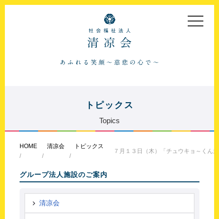
toggle
navigat
トピックス
Topics
HOME
清凉会
トピックス
７月１３日（木）「チュウキョ～くん来
グループ法人施設のご案内
清凉会