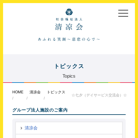
toggle
navigat
トピックス
Topics
HOME
清凉会
トピックス
☆七夕（デイサービス交流会）☆
グループ法人施設のご案内
清凉会