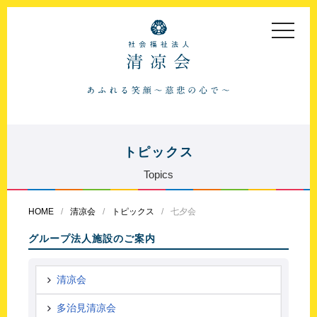
toggle
navigat
トピックス
Topics
HOME
清凉会
トピックス
七夕会
グループ法人施設のご案内
清凉会
多治見清凉会