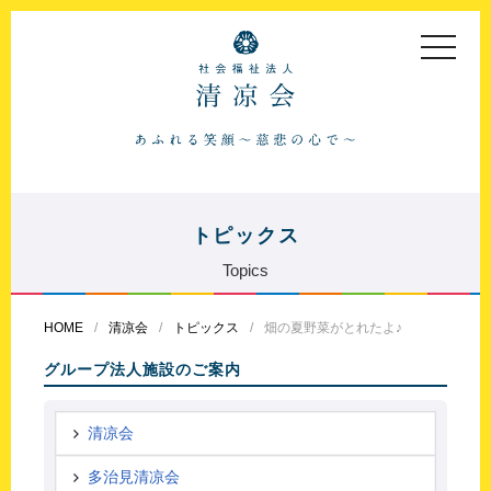
toggle
navigat
トピックス
Topics
HOME
清凉会
トピックス
畑の夏野菜がとれたよ♪
グループ法人施設のご案内
清凉会
多治見清凉会