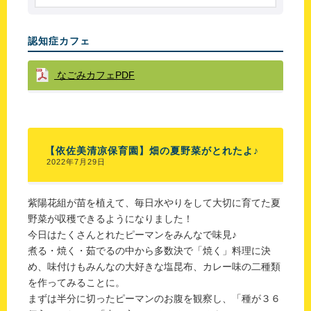
認知症カフェ
なごみカフェPDF
【依佐美清凉保育園】畑の夏野菜がとれたよ♪
2022年7月29日
紫陽花組が苗を植えて、毎日水やりをして大切に育てた夏
野菜が収穫できるようになりました！
今日はたくさんとれたピーマンをみんなで味見♪
煮る・焼く・茹でるの中から多数決で「焼く」料理に決
め、味付けもみんなの大好きな塩昆布、カレー味の二種類
を作ってみることに。
まずは半分に切ったピーマンのお腹を観察し、「種が３６