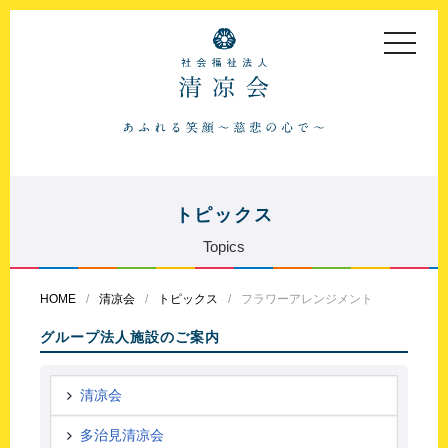
toggle
navigat
トピックス
Topics
HOME
清凉会
トピックス
フラワーアレンジメント
グループ法人施設のご案内
清凉会
多治見清凉会