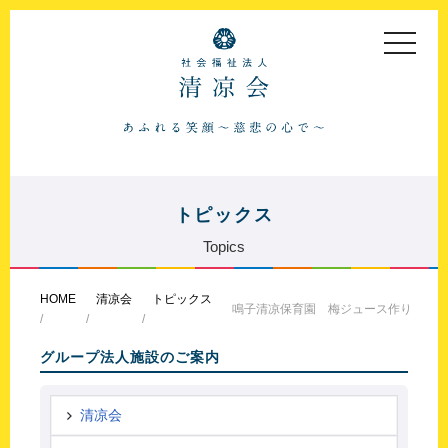
toggle
navigat
トピックス
Topics
HOME
清凉会
トピックス
鳴子清凉保育園 梅ジュース作り
グループ法人施設のご案内
清凉会