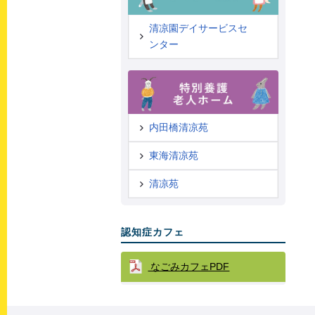
清凉園デイサービスセ
ンター
内田橋清凉苑
東海清凉苑
清凉苑
認知症カフェ
なごみカフェPDF