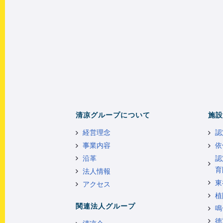
清凉グループについて
施設
経営理念
認
事業内容
依
沿革
認
育
法人情報
東
アクセス
植
関連法人グループ
鳴
徳