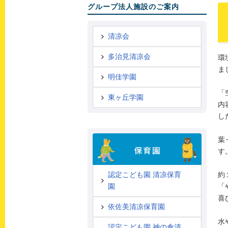
グループ法人施設のご案内
清凉会
多治見清凉会
環
ま
明佳学園
「
東ヶ丘学園
内
し
葉
す
約
認定こども園 清凉保育
「
園
喜
依佐美清凉保育園
水
認定こども園 神の倉清