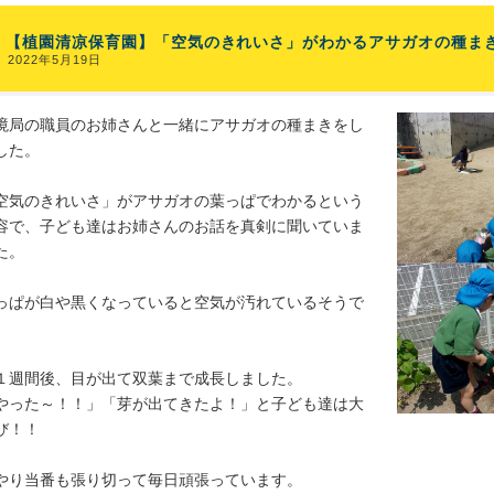
【植園清凉保育園】「空気のきれいさ」がわかるアサガオの種ま
2022年5月19日
境局の職員のお姉さんと一緒にアサガオの種まきをし
した。
空気のきれいさ」がアサガオの葉っぱでわかるという
容で、子ども達はお姉さんのお話を真剣に聞いていま
た。
っぱが白や黒くなっていると空気が汚れているそうで
。
１週間後、目が出て双葉まで成長しました。
やった～！！」「芽が出てきたよ！」と子ども達は大
び！！
やり当番も張り切って毎日頑張っています。