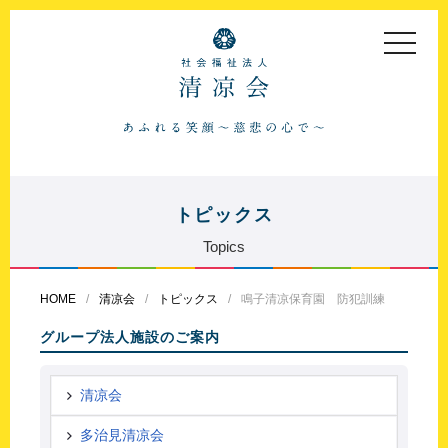
toggle
navigat
トピックス
Topics
HOME
清凉会
トピックス
鳴子清凉保育園 防犯訓練
グループ法人施設のご案内
清凉会
多治見清凉会