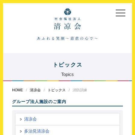
toggle
navigat
トピックス
Topics
HOME
清凉会
トピックス
消防訓練
グループ法人施設のご案内
清凉会
多治見清凉会