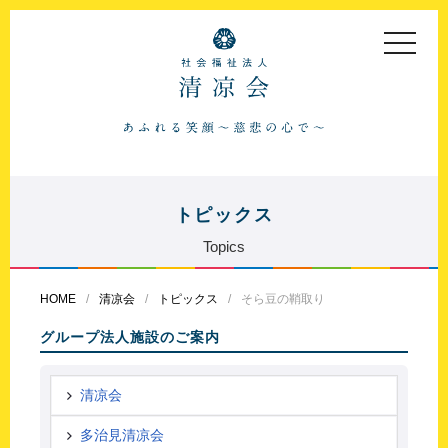
toggle
navigat
トピックス
Topics
HOME
清凉会
トピックス
そら豆の鞘取り
グループ法人施設のご案内
清凉会
多治見清凉会