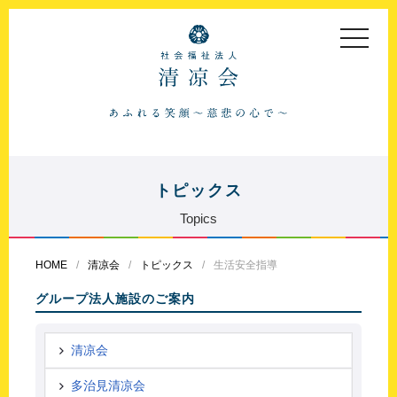
toggle
navigat
トピックス
Topics
HOME
清凉会
トピックス
生活安全指導
グループ法人施設のご案内
清凉会
多治見清凉会