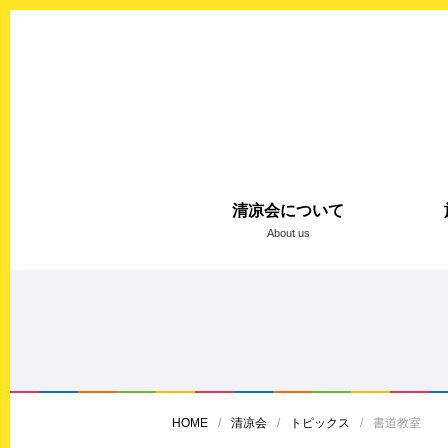
清凉会について
About us
HOME
清凉会
トピックス
書道教室