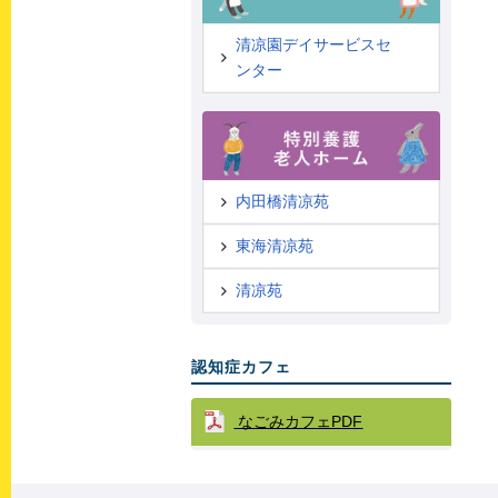
清凉園デイサービスセ
ンター
内田橋清凉苑
東海清凉苑
清凉苑
認知症カフェ
なごみカフェPDF