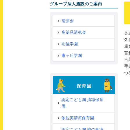
グループ法人施設のご案内
清凉会
多治見清凉会
さ
久
明佳学園
筆
言
東ヶ丘学園
言
手
つ
認定こども園 清凉保育
園
依佐美清凉保育園
認定こども園 神の倉清