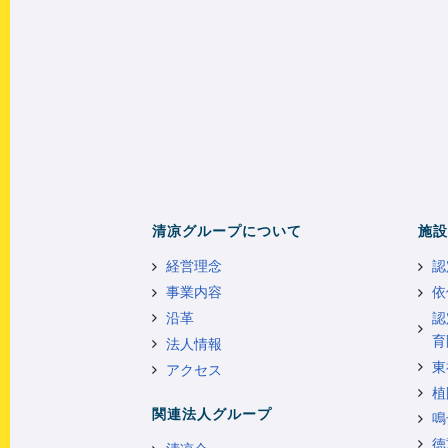
清凉グループについて
施設
経営理念
認
事業内容
依
沿革
認
育
法人情報
東
アクセス
植
関連法人グループ
鳴
徳