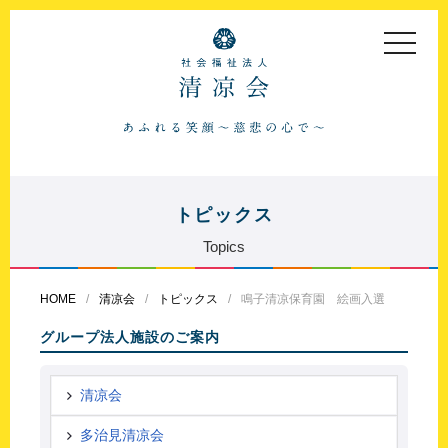
toggle
navigat
トピックス
Topics
HOME
清凉会
トピックス
鳴子清凉保育園 絵画入選
グループ法人施設のご案内
清凉会
多治見清凉会