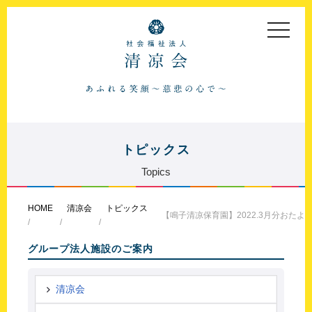
toggle
navigat
トピックス
Topics
HOME
清凉会
トピックス
【鳴子清凉保育園】2022.3月分おたよ
グループ法人施設のご案内
清凉会