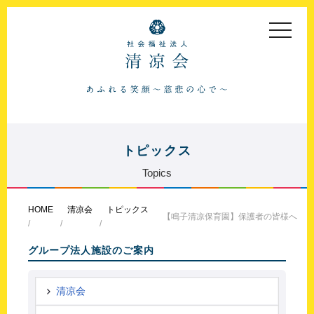
toggle
navigat
トピックス
Topics
HOME
清凉会
トピックス
【鳴子清凉保育園】保護者の皆様へ
グループ法人施設のご案内
清凉会