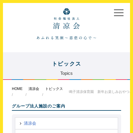
toggle
navigat
トピックス
Topics
HOME
清凉会
トピックス
鳴子清凉保育園 新年お楽しみおやつ♪
グループ法人施設のご案内
清凉会