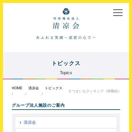
toggle
navigat
トピックス
Topics
HOME
清凉会
トピックス
さつまいもクッキング（林檎組）
グループ法人施設のご案内
清凉会