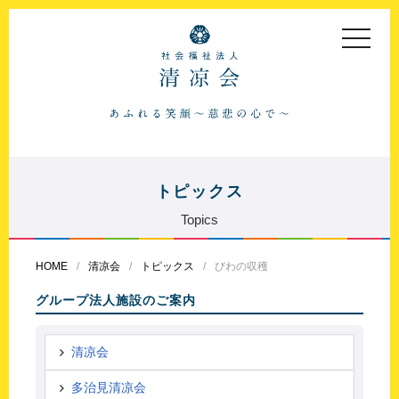
toggle
navigat
トピックス
Topics
HOME
清凉会
トピックス
びわの収穫
グループ法人施設のご案内
清凉会
多治見清凉会