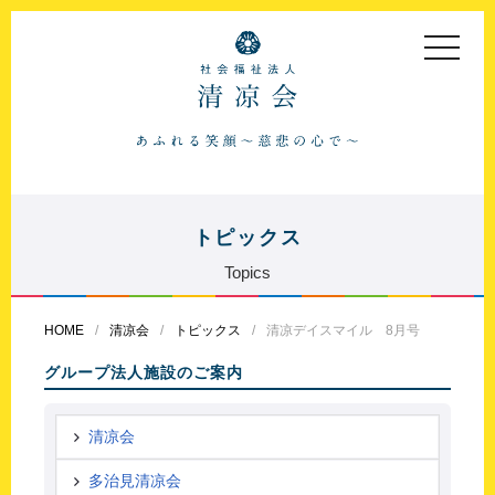
toggle
navigat
トピックス
Topics
HOME
清凉会
トピックス
清凉デイスマイル 8月号
グループ法人施設のご案内
清凉会
多治見清凉会