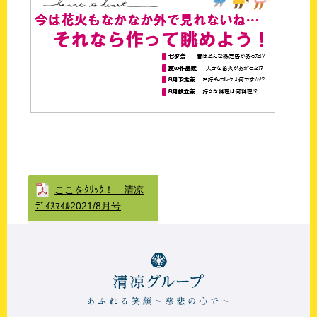
ここをｸﾘｯｸ！ 清凉
ﾃﾞｲｽﾏｲﾙ2021/8月号